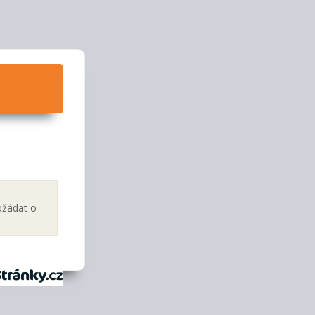
ožádat o
tránky.cz